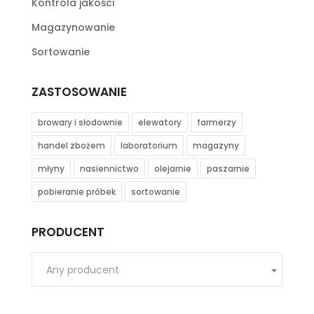
Kontrola jakości
Magazynowanie
Sortowanie
ZASTOSOWANIE
browary i słodownie
elewatory
farmerzy
handel zbożem
laboratorium
magazyny
młyny
nasiennictwo
olejarnie
paszarnie
pobieranie próbek
sortowanie
PRODUCENT
Any producent