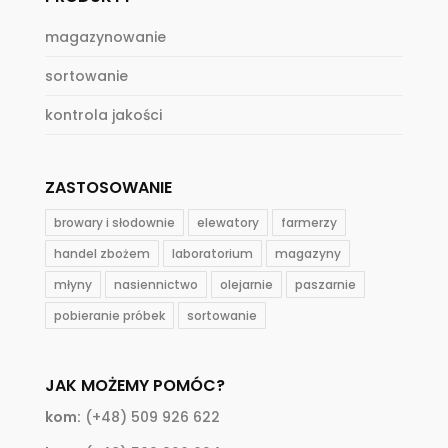
magazynowanie
sortowanie
kontrola jakości
ZASTOSOWANIE
browary i słodownie
elewatory
farmerzy
handel zbożem
laboratorium
magazyny
młyny
nasiennictwo
olejarnie
paszarnie
pobieranie próbek
sortowanie
JAK MOŻEMY POMÓC?
kom:
(+48) 509 926 622