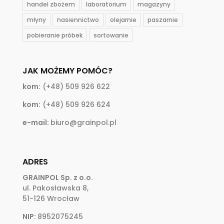
handel zbożem
laboratorium
magazyny
młyny
nasiennictwo
olejarnie
paszarnie
pobieranie próbek
sortowanie
JAK MOŻEMY POMÓC?
kom:
(+48) 509 926 622
kom:
(+48) 509 926 624
e-mail:
biuro@grainpol.pl
ADRES
GRAINPOL Sp. z o.o.
ul. Pakosławska 8,
51-126 Wrocław
NIP:
8952075245