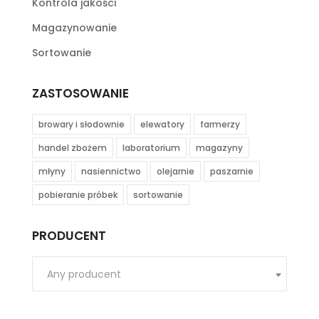
Kontrola jakości
Magazynowanie
Sortowanie
ZASTOSOWANIE
browary i słodownie
elewatory
farmerzy
handel zbożem
laboratorium
magazyny
młyny
nasiennictwo
olejarnie
paszarnie
pobieranie próbek
sortowanie
PRODUCENT
Any producent