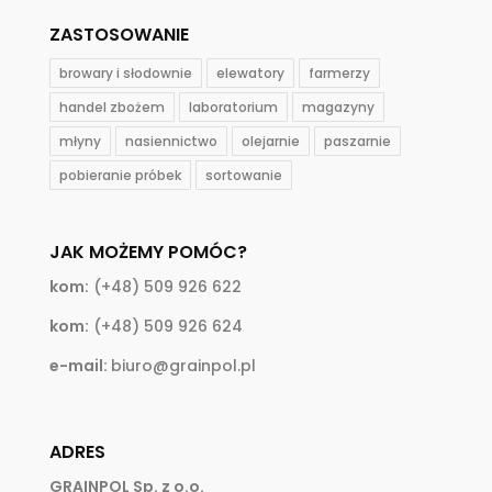
ZASTOSOWANIE
browary i słodownie
elewatory
farmerzy
handel zbożem
laboratorium
magazyny
młyny
nasiennictwo
olejarnie
paszarnie
pobieranie próbek
sortowanie
JAK MOŻEMY POMÓC?
kom:
(+48) 509 926 622
kom:
(+48) 509 926 624
e-mail:
biuro@grainpol.pl
ADRES
GRAINPOL Sp. z o.o.