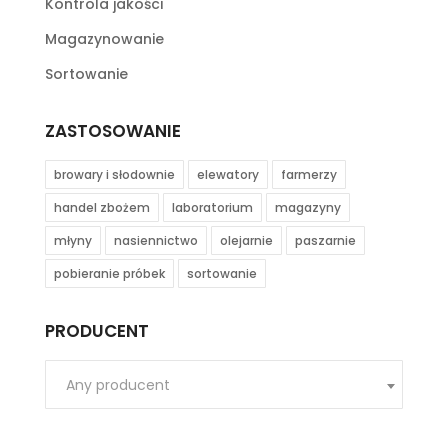
Kontrola jakości
Magazynowanie
Sortowanie
ZASTOSOWANIE
browary i słodownie
elewatory
farmerzy
handel zbożem
laboratorium
magazyny
młyny
nasiennictwo
olejarnie
paszarnie
pobieranie próbek
sortowanie
PRODUCENT
Any producent