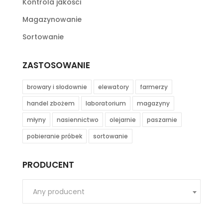
Kontrola jakości
Magazynowanie
Sortowanie
ZASTOSOWANIE
browary i słodownie
elewatory
farmerzy
handel zbożem
laboratorium
magazyny
młyny
nasiennictwo
olejarnie
paszarnie
pobieranie próbek
sortowanie
PRODUCENT
Any producent