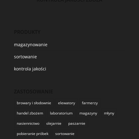
PRODUKTY
magazynowanie
sortowanie
kontrola jakości
ZASTOSOWANIE
browary i słodownie
elewatory
farmerzy
handel zbożem
laboratorium
magazyny
młyny
nasiennictwo
olejarnie
paszarnie
pobieranie próbek
sortowanie