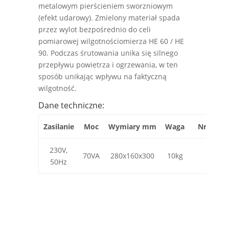
metalowym pierścieniem sworzniowym
(efekt udarowy). Zmielony materiał spada
przez wylot bezpośrednio do celi
pomiarowej wilgotnościomierza HE 60 / HE
90. Podczas śrutowania unika się silnego
przepływu powietrza i ogrzewania, w ten
sposób unikając wpływu na faktyczną
wilgotność.
Dane techniczne:
Zasilanie
Moc
Wymiary mm
Waga
Nr kata
230V,
70VA
280x160x300
10kg
152
50Hz