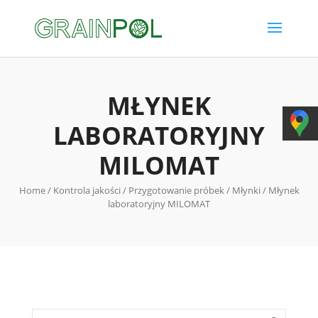
MŁYNEK
LABORATORYJNY
MILOMAT
Home
/
Kontrola jakości
/
Przygotowanie próbek
/
Młynki
/ Młynek
laboratoryjny MILOMAT