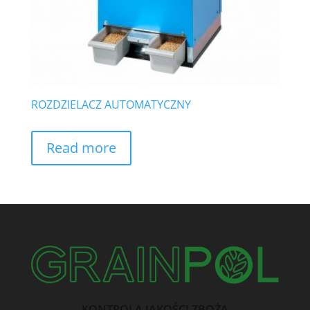
ROZDZIELACZ AUTOMATYCZNY
Read more
KONTROLA JAKOŚCI ZBOŻA