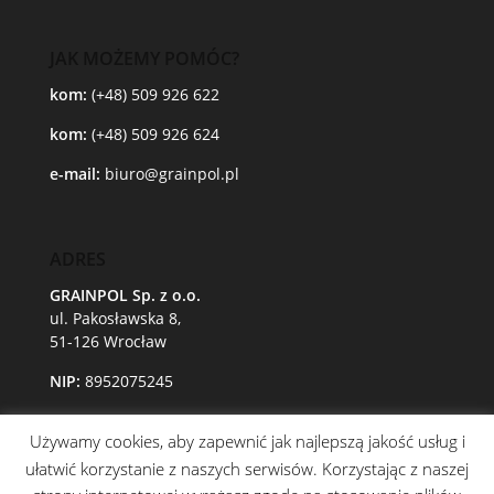
JAK MOŻEMY POMÓC?
kom:
(+48) 509 926 622
kom:
(+48) 509 926 624
e-mail:
biuro@grainpol.pl
ADRES
GRAINPOL Sp. z o.o.
ul. Pakosławska 8,
51-126 Wrocław
NIP:
8952075245
Używamy cookies, aby zapewnić jak najlepszą jakość usług i
ułatwić korzystanie z naszych serwisów. Korzystając z naszej