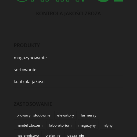
KONTROLA JAKOŚCI ZBOŻA
PRODUKTY
magazynowanie
sortowanie
kontrola jakości
ZASTOSOWANIE
browary i słodownie
elewatory
farmerzy
handel zbożem
laboratorium
magazyny
młyny
nasiennictwo
olejarnie
paszarnie