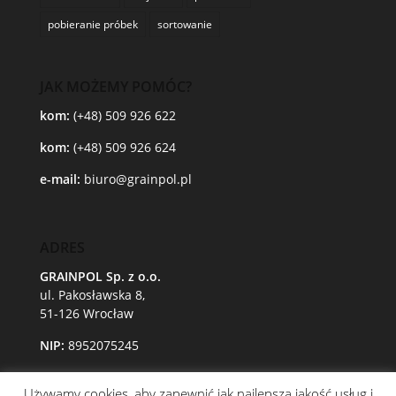
pobieranie próbek
sortowanie
JAK MOŻEMY POMÓC?
kom:
(+48) 509 926 622
kom:
(+48) 509 926 624
e-mail:
biuro@grainpol.pl
ADRES
GRAINPOL Sp. z o.o.
ul. Pakosławska 8,
51-126 Wrocław
NIP:
8952075245
Używamy cookies, aby zapewnić jak najlepszą jakość usług i