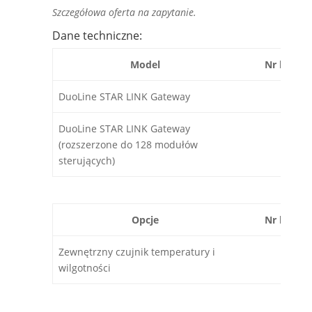
Szczegółowa oferta na zapytanie.
Dane techniczne:
Model
Nr katal
DuoLine
STAR
LINK
Gateway
1336
DuoLine
STAR
LINK
Gateway
(rozszerzone do 128 modułów
1336
sterujących)
Opcje
Nr katal
Zewnętrzny czujnik temperatury i
2236
wilgotności