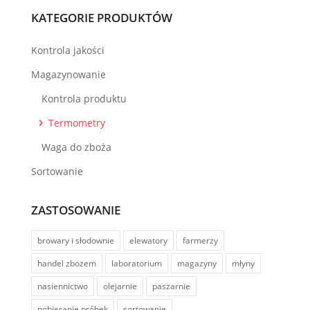
KATEGORIE PRODUKTÓW
Kontrola jakości
Magazynowanie
Kontrola produktu
Termometry
Waga do zboża
Sortowanie
ZASTOSOWANIE
browary i słodownie
elewatory
farmerzy
handel zbożem
laboratorium
magazyny
młyny
nasiennictwo
olejarnie
paszarnie
pobieranie próbek
sortowanie