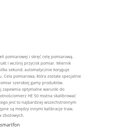
eli pomiarowej i skręć celę pomiarową.
kt i wciśnij przycisk pomiar. Miernik
ilka sekund, automatycznie koryguje
. Cela pomiarowa, która została specjalnie
pomiar szerokiej gamy produktów.
ej zapewnia optymalne warunki do
gotnościomierz HE 50 można skalibrować
tego jest to najbardziej wszechstronnym
ępne są między innymi kalibracje traw,
w zbożowych.
 smartfon