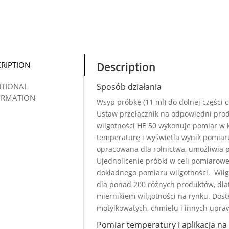
CRIPTION
Description
ITIONAL
Sposób działania
ORMATION
Wsyp próbkę (11 ml) do dolnej części c
Ustaw przełącznik na odpowiedni produ
wilgotności HE 50 wykonuje pomiar w k
temperaturę i wyświetla wynik pomiaru
opracowana dla rolnictwa, umożliwia 
Ujednolicenie próbki w celi pomiarow
dokładnego pomiaru wilgotności. Wil
dla ponad 200 różnych produktów, dla
miernikiem wilgotności na rynku. Dost
motylkowatych, chmielu i innych upra
Pomiar temperatury i aplikacja na