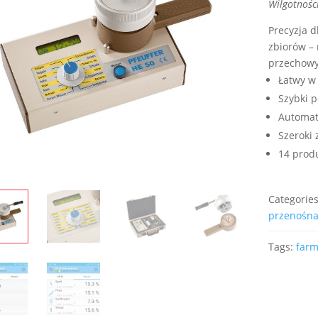
Wilgotnośc
Precyzja 
zbiorów –
przechow
Łatwy w
Szybki 
Automat
Szeroki
14 prod
Categorie
przenośn
Tags:
farm