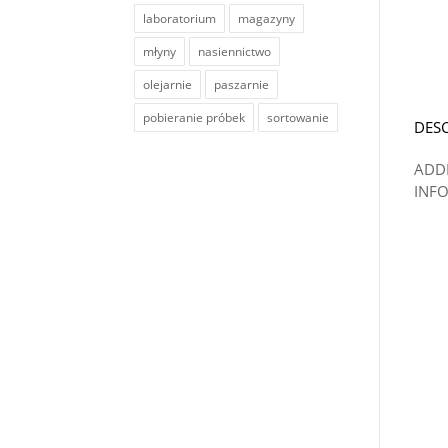
laboratorium
magazyny
młyny
nasiennictwo
olejarnie
paszarnie
pobieranie próbek
sortowanie
DES
ADD
INF