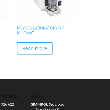
MŁYNEK LABORATORYJNY
MILOMAT
Read more
Y POMÓC?
ADRES
9 926 622
GRAINPOL Sp. z o.o.
ul. Pakosławska 8,