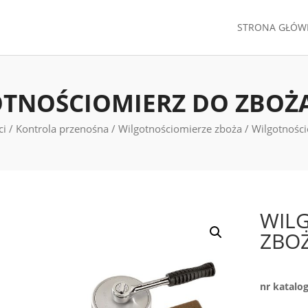
STRONA GŁÓW
TNOŚCIOMIERZ DO ZBOŻA
ci
/
Kontrola przenośna
/
Wilgotnościomierze zboża
/ Wilgotnośc
WIL
ZBOŻ
nr katalo