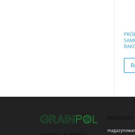
PRÓ
SAM
RAK
R
PRODUKTY
magazynowan
KONTROLA JAKOŚCI