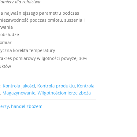
iomierz dla rolnictwa
dla najważniejszego parametru podczas
 niezawodność podczas omłotu, suszenia i
ywania
 obsłudze
pomiar
yczna korekta temperatury
 zakres pomiarowy wilgotności powyżej 30%
uktów
s:
Kontrola jakości
,
Kontrola produktu
,
Kontrola
a
,
Magazynowanie
,
Wilgotnościomierze zboża
erzy
,
handel zbożem