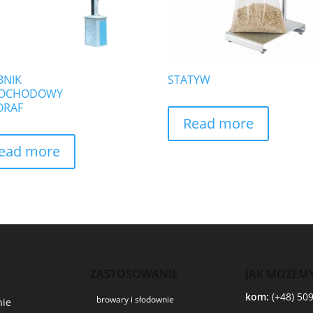
BNIK
STATYW
OCHODOWY
ORAF
Read more
ead more
ZASTOSOWANIE
JAK MOŻEM
kom:
(+48) 50
browary i słodownie
ie