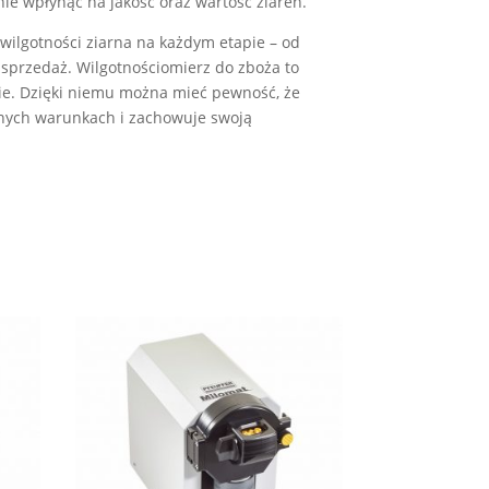
e wpłynąć na jakość oraz wartość ziaren.
wilgotności ziarna na każdym etapie – od
 sprzedaż. Wilgotnościomierz do zboża to
ie. Dzięki niemu można mieć pewność, że
nych warunkach i zachowuje swoją