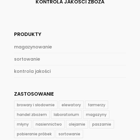
KONTROLA JAKOŚCI ZBOŻA
PRODUKTY
magazynowanie
sortowanie
kontrola jakości
ZASTOSOWANIE
browary i słodownie
elewatory
farmerzy
handel zbożem
laboratorium
magazyny
młyny
nasiennictwo
olejarnie
paszarnie
pobieranie próbek
sortowanie