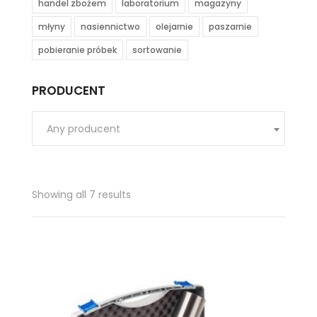
handel zbożem
laboratorium
magazyny
młyny
nasiennictwo
olejarnie
paszarnie
pobieranie próbek
sortowanie
PRODUCENT
Any producent
Showing all 7 results